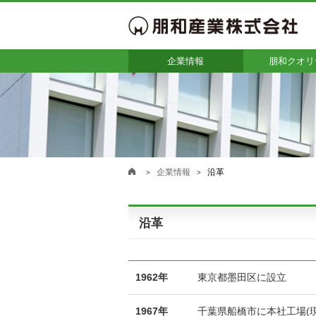
企業情報
朋和クオリ
企業情報
沿革
沿革
1962年
東京都墨田区に設立
1967年
千葉県船橋市に本社工場(現