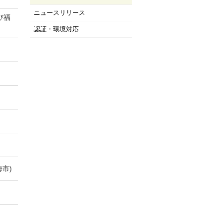
ニュースリリース
び福
認証・環境対応
市)