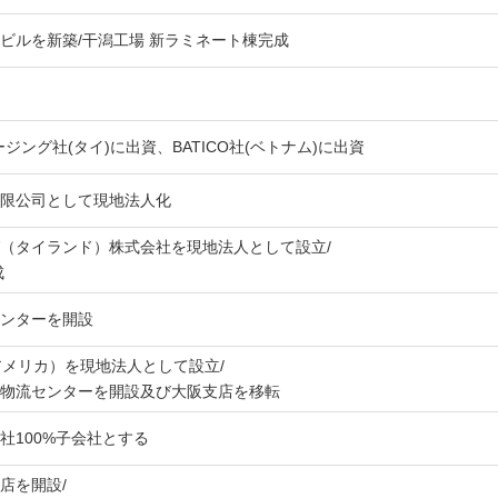
ビルを新築/干潟工場 新ラミネート棟完成
ジング社(タイ)に出資、BATICO社(ベトナム)に出資
限公司として現地法人化
（タイランド）株式会社を現地法人として設立/
成
ンターを開設
Inc.（アメリカ）を現地法人として設立/
物流センターを開設及び大阪支店を移転
社100%子会社とする
店を開設/