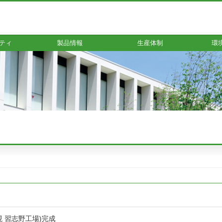
ティ
製品情報
生産体制
環
 習志野工場)完成